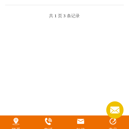
共
1
页
3
条记录